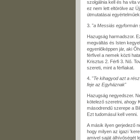
szolgálnia kell és ha vita
ez nem lett eltörölve az 
útmutatásai egyértelműek 
3. "
a Messiás egyformán s
Hazugság harmadszor. Ez 
megváltás és Isten kegy
egyenlőképpen jár, aki Őho
férfivel a nemek közti hat
Krisztus 2. Férfi 3. Nő. 
szereti, mint a férfiakat.
4. "
Te kihagyod azt a rész
feje az Egyháznak
"
Hazugság negyedszer. Nem
kötelező szeretni, ahogy K
másodrendű szerepe a Bib
Ezt tudomásul kell venni.
A másik ilyen gerjedező 
hogy milyen az igazi 'keres
amivel saját álhívőségét le