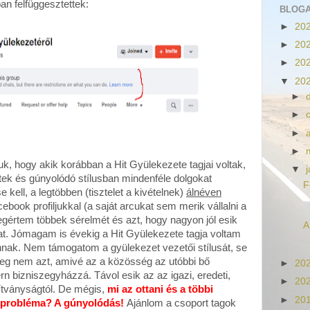
n felfüggesztettek:
BLOG
►
20
►
20
►
20
▼
20
►
►
►
►
uk, hogy akik korábban a Hit Gyülekezete tagjai voltak,
▼
ek és gúnyolódó stílusban mindenféle dolgokat
F
kell, a legtöbben (tisztelet a kivételnek)
álnéven
ebook profiljukkal (a saját arcukat sem merik vállalni a
egértem többek sérelmét és azt, hogy nagyon jól esik
A
kat. Jómagam is évekig a Hit Gyülekezete tagja voltam
ak. Nem támogatom a gyülekezet vezetői stílusát, se
eg nem azt, amivé az a közösség az utóbbi bő
►
20
n bizniszegyházzá. Távol esik az az igazi, eredeti,
►
20
nítványságtól. De mégis,
mi az ottani és a többi
►
20
a probléma? A gúnyolódás!
Ajánlom a csoport tagok