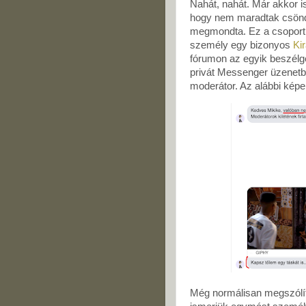
Nahát, nahát. Már akkor is
hogy nem maradtak csöndb
megmondta. Ez a csoport 
személy egy bizonyos
Ki
fórumon az egyik beszélge
privát Messenger üzenetbe
moderátor. Az alábbi képe
Még normálisan megszólít