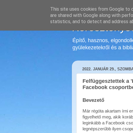
This site uses cookies from Google to de
are shared with Google along with perfo
statistics, and to detect and address a
Kereszténys
Építő, hasznos, elgondolk
gyülekezetekről és a biblia
2022. JANUÁR 29., SZOMB
Felfüggesztettek a '
Facebook csoportbó
Bevezető
Már régóta akartam írni er
figyelhető meg, akik koráb
leginkább a Facebook cso
legnépszerűbb ilyen csop