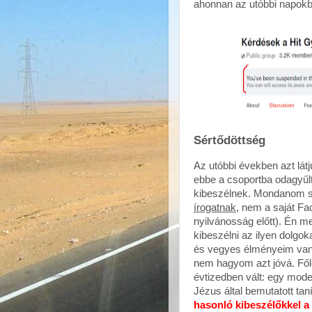
ahonnan az utóbbi napokba
Sértődöttség
Az utóbbi években azt látj
ebbe a csoportba odagyűlt
kibeszélnek. Mondanom se 
írogatnak
, nem a saját Fac
nyilvánosság előtt). Én m
kibeszélni az ilyen dolgo
és vegyes élményeim vann
nem hagyom azt jóvá. Fől
évtizedben vált: egy moder
Jézus által bemutatott ta
hasonló kibeszélőkkel 