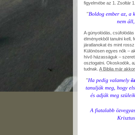
figyelmébe az 1. Zsoltár 1
"
Boldog ember az, a 
nem áll,
A gúnyolódás, csúfolódás 
élményekből tanulni kell, fe
járatlanokat és mint rossz 
Különösen egyes nők – aki
hívő házasságuk – szeret
osztogatni. Okoskodók, a
tudnak.
A Biblia már akkor
"
Ha pedig valamely
ö
tanulják meg, hogy el
és adják meg szüleik
A fiatalabb özvegya
Krisztus