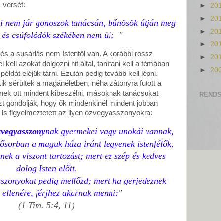
. versét:
►
20
►
20
ki nem jár gonoszok tanácsán, bűnösök útján meg
►
20
 és csúfolódók székében nem ül;
"
►
20
és a susárlás nem Istentől van. A korábbi rossz
►
20
l kell azokat dolgozni hit által, tanítani kell a témában
►
20
példát eléjük tárni. Ezután pedig tovább kell lépni.
k sérültek a magánéletben, néha zátonyra futott a
nek ott mindent kibeszélni, másoknak tanácsokat
RENDS
zt gondolják, hogy ők mindenkinél mindent jobban
 is figyelmeztetett az ilyen özvegyasszonyokra:
zvegyasszony
nak gyermekei vagy unokái vannak,
sősorban a maguk háza iránt legyenek istenfélők,
nek a viszont tartozást; mert ez szép és kedves
dolog Isten előtt.
sszonyokat pedig mellőzd; mert ha gerjedeznek
 ellenére, férjhez akarnak menni:
"
(1 Tim. 5:4, 11)