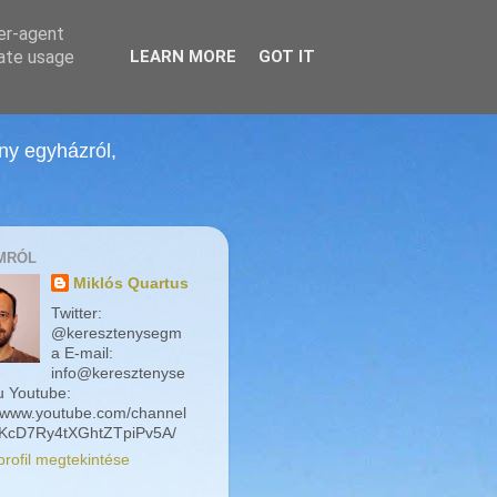
ser-agent
rate usage
LEARN MORE
GOT IT
ény egyházról,
MRÓL
Miklós Quartus
Twitter:
@keresztenysegm
a E-mail:
info@keresztenyse
 Youtube:
//www.youtube.com/channel
KcD7Ry4tXGhtZTpiPv5A/
profil megtekintése