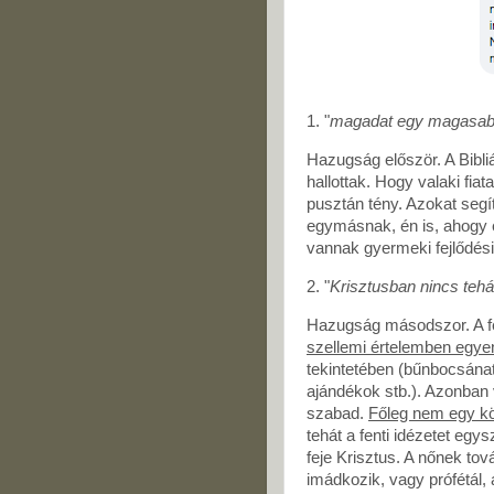
1. "
magadat egy magasabb
Hazugság először. A Bibli
hallottak. Hogy valaki fiat
pusztán tény. Azokat segí
egymásnak, én is, ahogy e
vannak gyermeki fejlődési 
2. "
Krisztusban nincs tehát
Hazugság másodszor. A fen
szellemi értelemben egye
tekintetében (bűnbocsánat
ajándékok stb.). Azonban 
szabad.
Főleg nem egy kö
tehát a fenti idézetet egy
feje Krisztus. A nőnek tová
imádkozik, vagy prófétál,