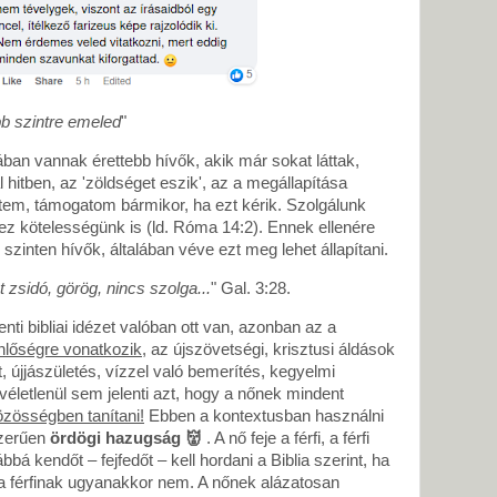
 szintre emeled
"
ában vannak érettebb hívők, akik már sokat láttak,
al hitben, az 'zöldséget eszik', az a megállapítása
tem, támogatom bármikor, ha ezt kérik. Szolgálunk
z kötelességünk is (ld. Róma 14:2). Ennek ellenére
szinten hívők, általában véve ezt meg lehet állapítani.
 zsidó, görög, nincs szolga...
" Gal. 3:28.
ti bibliai idézet valóban ott van, azonban az a
nlőségre vonatkozik
, az újszövetségi, krisztusi áldások
, újjászületés, vízzel való bemerítés, kegyelmi
véletlenül sem jelenti azt, hogy a nőnek mindent
zösségben tanítani!
Ebben a kontextusban használni
szerűen
ördögi
hazugság
👹
. A nő feje a férfi, a férfi
bbá kendőt – fejfedőt – kell hordani a Biblia szerint, ha
 a férfinak ugyanakkor nem. A nőnek alázatosan