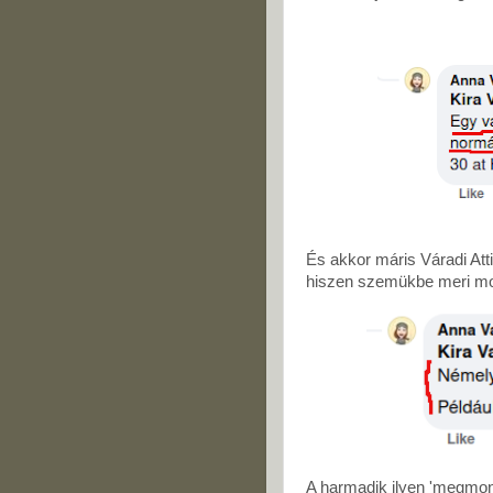
És akkor máris Váradi Att
hiszen szemükbe meri mon
A harmadik ilyen 'megmon