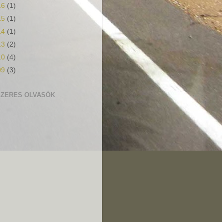
16
(1)
15
(1)
14
(1)
13
(2)
10
(4)
09
(3)
ZERES OLVASÓK