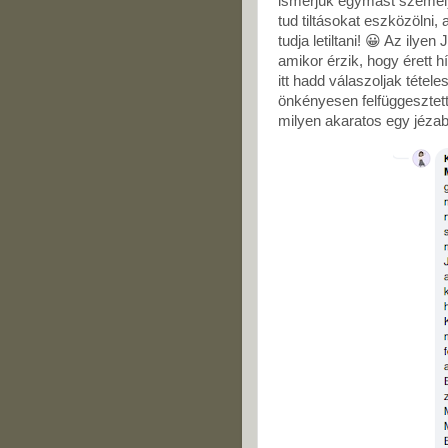
ismerjük egymást személye
tud tiltásokat eszközölni,
tudja letiltani! 😀 Az ily
amikor érzik, hogy érett h
itt hadd válaszoljak tétel
önkényesen felfüggesztett
milyen akaratos egy jézabe