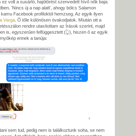
 ez volt a susárló, hajótörést szenvedett hívő nők baja:
en. 'Nincs új a nap alatt', ahogy bölcs Salamon
kamu Facebook profiloktól hemzseg. Az egyik ilyen
ra Varga
. Ő tőle különösen óvakodjatok. Miután ott a
tésszálon rendre utasítottam az Írások szerint, majd
n is, egyszerűen felfüggesztett (👆), hiszen ő az egyik
rnyőkép ennek a tanúja:
ani sem tud, pedig nem is találkoztunk soha, se nem