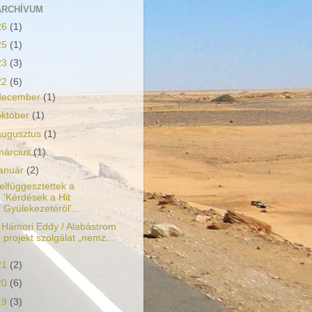
ARCHÍVUM
26
(1)
25
(1)
23
(3)
22
(6)
december
(1)
október
(1)
augusztus
(1)
március
(1)
január
(2)
elfüggesztettek a
'Kérdések a Hit
Gyülekezetéről'...
 Hámori Eddy / Alabástrom
projekt szolgálat „nemz...
21
(2)
20
(6)
19
(3)