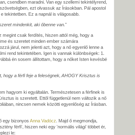
 van, csendben maradni. Van egy szellemi tekintélyrend,
Újszövetségben, ezt olvassuk az Írásokban. Pál apostol
e tekintetben. Ez a napnál is világosabb.
zeret mindenkit, aki őbenne van.
"
megint csak ferdítés, hiszen attól még, hogy a
elme és szeretet minden ember számára
zzá járul, nem jelenti azt, hogy a nő egyenlő lenne a
almi rend tekintetében. Igen is vannak különbségek: 1.
Továbbá én sosem állítottam, hogy a nőket Isten kevésbé
t, hogy a férfi feje a feleségnek, AHOGY Krisztus is
 hagyom ki egyáltalán. Természetesen a férfinek is
risztus is szeretett. Ettől függetlenül nem változik a nő
liában, nincsen nemek közötti egyenlőség az Írásban.
nő egy bizonyos
Anna Vadócz
. Majd ő megmondja,
ztény férfi', hiszen neki egy 'normális világi' többet ér,
plezi le: