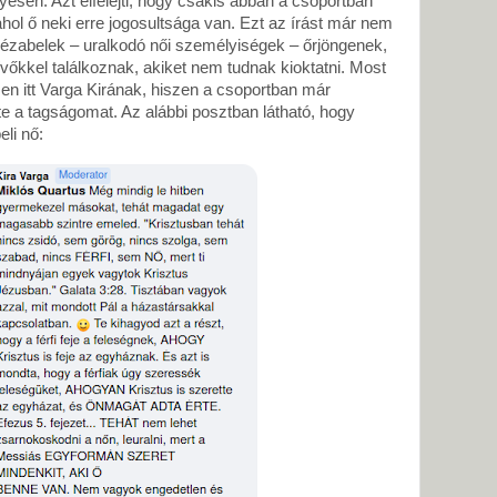
sen. Azt elfelejti, hogy csakis abban a csoportban
 ahol ő neki erre jogosultsága van. Ezt az írást már nem
en Jézabelek – uralkodó női személyiségek – őrjöngenek,
ívőkkel találkoznak, akiket nem tudnak kioktatni. Most
esen itt Varga Kirának, hiszen a csoportban már
e a tagságomat. Az alábbi posztban látható, hogy
li nő: