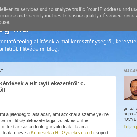
liver its services and to analyze traffic. Your IP address and u
rmance and security metrics to ensure quality of service, gene
buse.
ég Ma
odtató teológiai írások a mai kereszténységről, kereszt
i hitről. Hitvédelmi blog.
AT
MAGA
Kérdések a Hit Gyülekezetéről' c.
l!
gma.hu
https:
ről a jelenségről általában, ami azoknál a személyeknél
/UCYE
ban a Hit Gyülekezete tagjai voltak és online,
portokban susárolnak, gúnyolódnak. Talán a
Teljes 
ortnak a neve a
Kérdések a Hit Gyülekezetéről
csoport,