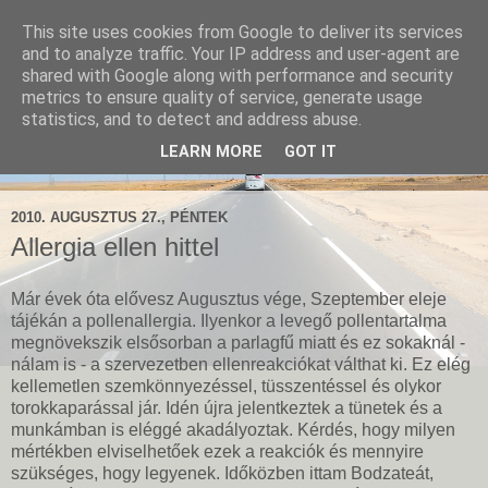
This site uses cookies from Google to deliver its services
Kereszténység Ma
and to analyze traffic. Your IP address and user-agent are
shared with Google along with performance and security
metrics to ensure quality of service, generate usage
Építő, hasznos, elgondolkodtató teológiai írások a mai
statistics, and to detect and address abuse.
kereszténységről, keresztény egyházról, gyülekezetekről és
LEARN MORE
GOT IT
a bibliai hitről. Hitvédelmi blog.
2010. AUGUSZTUS 27., PÉNTEK
Allergia ellen hittel
Már évek óta elővesz Augusztus vége, Szeptember eleje
tájékán a pollenallergia. Ilyenkor a levegő pollentartalma
megnövekszik elsősorban a parlagfű miatt és ez sokaknál -
nálam is - a szervezetben ellenreakciókat válthat ki. Ez elég
kellemetlen szemkönnyezéssel, tüsszentéssel és olykor
torokkaparással jár. Idén újra jelentkeztek a tünetek és a
munkámban is eléggé akadályoztak. Kérdés, hogy milyen
mértékben elviselhetőek ezek a reakciók és mennyire
szükséges, hogy legyenek. Időközben ittam Bodzateát,