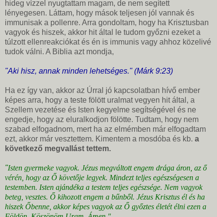
hideg vízzel nyugtattam magam, de nem segített
lényegesen. Láttam, hogy mások teljesen jól vannak és
immunisak a pollenre. Arra gondoltam, hogy ha Krisztusban
vagyok és hiszek, akkor hit által le tudom győzni ezeket a
túlzott ellenreakciókat és én is immunis vagy ahhoz közelivé
tudok válni. A Biblia azt mondja,
"Aki hisz, annak minden lehetséges." (Márk 9:23)
Ha ez így van, akkor az Úrral jó kapcsolatban hívő ember
képes arra, hogy a teste fölött uralmat vegyen hit által, a
Szellem vezetése és Isten kegyelme segítségével és ne
engedje, hogy az eluralkodjon fölötte. Tudtam, hogy nem
szabad elfogadnom, mert ha az elmémben már elfogadtam
ezt, akkor már vesztettem. Kimentem a mosdóba és kb.
a
következő megvallást tettem.
"
Isten gyermeke vagyok. Jézus megváltott engem drága áron, az ő
vérén, hogy az Ő követője legyek. Mindezt teljes egészségesen a
testemben. Isten ajándéka a testem teljes egészsége. Nem vagyok
beteg, vesztes. Ő kihozott engem a bűnből. Jézus Krisztus él és ha
hiszek Őbenne, akkor képes vagyok az Ő győztes életét élni ezen a
Földön. Köszönöm Uram, Ámen."