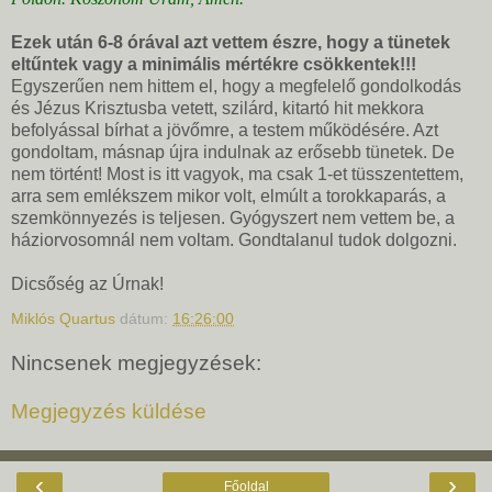
Ezek után 6-8 órával azt vettem észre, hogy a tünetek
eltűntek vagy a minimális mértékre csökkentek!!!
Egyszerűen nem hittem el, hogy a megfelelő gondolkodás
és Jézus Krisztusba vetett, szilárd, kitartó hit mekkora
befolyással bírhat a jövőmre, a testem működésére. Azt
gondoltam, másnap újra indulnak az erősebb tünetek. De
nem történt! Most is itt vagyok, ma csak 1-et tüsszentettem,
arra sem emlékszem mikor volt, elmúlt a torokkaparás, a
szemkönnyezés is teljesen. Gyógyszert nem vettem be, a
háziorvosomnál nem voltam. Gondtalanul tudok dolgozni.
Dicsőség az Úrnak!
Miklós Quartus
dátum:
16:26:00
Nincsenek megjegyzések:
Megjegyzés küldése
‹
›
Főoldal